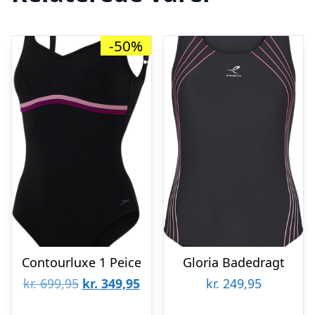
-50%
Contourluxe 1 Peice
Gloria Badedragt
Den
Den
kr.
699,95
kr.
349,95
kr.
249,95
oprindelige
aktuelle