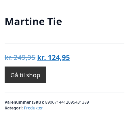
Martine Tie
Den
Den
kr.
249,95
kr.
124,95
oprindelige
aktuelle
pris
pris
Gå til shop
var:
er:
kr. 249,95.
kr. 124,95.
Varenummer (SKU):
8906714412095431389
Kategori:
Produkter