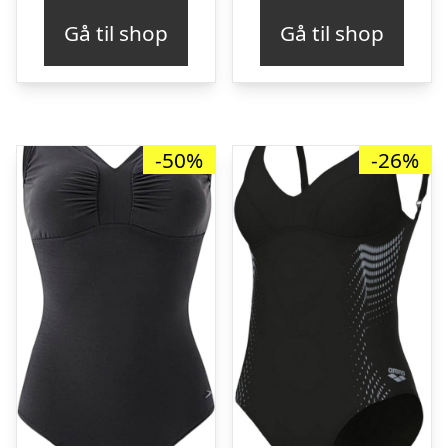
pris
pris
Gå til shop
Gå til shop
var:
er:
kr. 699,95.
kr. 349,95.
-50%
-26%